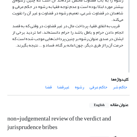
رشوه را به باب قضاوت مختص کرده‌اند آن است که چنین رشوه‌ای
بیشتر مورد ابتلا بوده است و عدم توجه فقها به رشوه در حکم عرفی و
شاهدان در قضاوت شرعی، تعمیم رشوه در قضاوت و غیر آن را تقویت
می‌کند.
قریب به اتفاق فقها، پرداخت مال در غیر قضاوت در وقتی که به قصد
انجام دادن حرام و باطل باشد را حرام دانسته‌اند، اما تردید برخی از
ایشان در صدق عنوان رشوه بر چنین پرداخت‌هایی موجب شده است که
حرمت آن را از طرق دیگر، چون اعانه بر گناه، فساد و ... نتیجه بگیرند.
کلیدواژه‌ها
حاکم شر
حاکم عرفی
رشوه
غیرقضا
قضا
عنوان مقاله
English
non-judgemental review of the verdict and
jurisprudence bribes