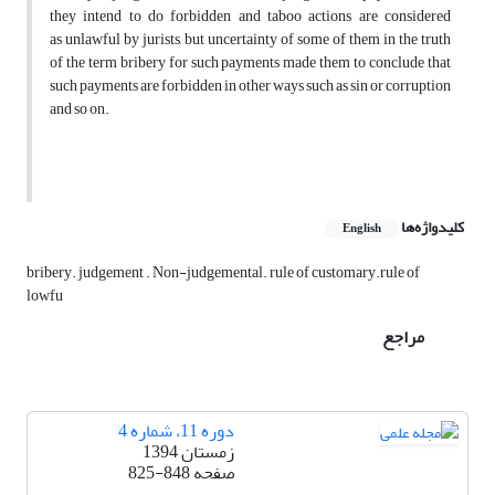
they intend to do forbidden and taboo actions are considered
as unlawful by jurists, but uncertainty of some of them in the truth
of the term bribery for such payments made them to conclude that
such payments are forbidden in other ways such as sin or corruption
and so on.
کلیدواژه‌ها
English
bribery. judgement . Non-judgemental. rule of customary.rule of
lowfu
مراجع
دوره 11، شماره 4
زمستان 1394
صفحه
825-848