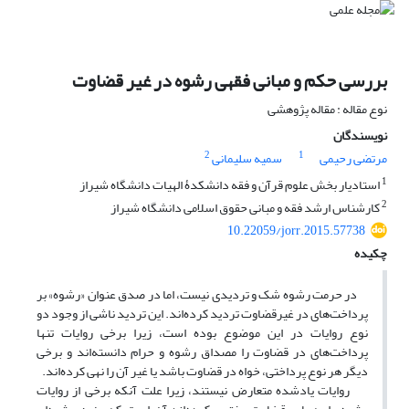
بررسی حکم و مبانی فقهی رشوه در غیر قضاوت
نوع مقاله : مقاله پژوهشی
نویسندگان
2
1
مرتضی رحیمی
سمیه سلیمانی
1
استادیار بخش علوم قرآن و فقه دانشکدۀ الهیات دانشگاه شیراز
2
کارشناس ارشد فقه و مبانی حقوق اسلامی دانشگاه شیراز
10.22059/jorr.2015.57738
چکیده
در حرمت رشوه شک و تردیدی نیست، اما در صدق عنوان «رشوه» بر
پرداخت‌های در غیرقضاوت تردید کرده‌اند. این تردید ناشی از وجود دو
نوع روایات در این موضوع بوده است، زیرا برخی روایات تنها
پرداخت‌های در قضاوت را مصداق رشوه و حرام دانسته‌اند و برخی
دیگر هر نوع پرداختی، خواه در قضاوت باشد یا غیر آن را نهی کرده‌اند.
روایات یادشده متعارض نیستند، زیرا علت آنکه برخی از روایات