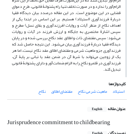
الزام‌آور تبدیل کنند که در این‌صورت طرف مقابل حق تخلف از این شرط
الزام‌آور را ندارد و در صورت تخلف تنها راه پشتوانۀ قانونی، طرح دعوای
قضایی در این موضوع است. در این مقاله درصدد بیان دیدگاه فقها
دربارۀ فرزند‌آوری (استیلاد) هستیم. بر این اساس در ابتدا یکی از
اهداف نکاح از منظر آیات و روایات (فرزندآوری و بقای نسل) مطرح و
سپس اشارۀ مختصری به جایگاه و ارزش فرزند در آیات و روایات
می‌شود؛ سپس مقتضای ذات و اطلاق عقد نکاح بررسی شده و در پایان
دیدگاه فقها دربارۀ فرزندآوری بیان می‌شود. این نتیجه حاصل شد که
فرزندآوری جزو ماهیت شرعی و مقتضای اطلاق عقد نکاح نیست، اما هر
یک از زوجین می‌تواند با شرط آن در ضمن عقد یا تبانی بر پایۀ آن،
فرزندآوری در قلمرو نکاح را به الزام ضمانت‌آور و دارای پشتوانۀ قانونی
تبدیل کند.
کلیدواژه‌ها
استیلاد
ماهیت شرعی نکاح
مقتضای اطلاق
نکاح
عنوان مقاله
English
Jurisprudence commitment to childbearing
نویسندگان
English