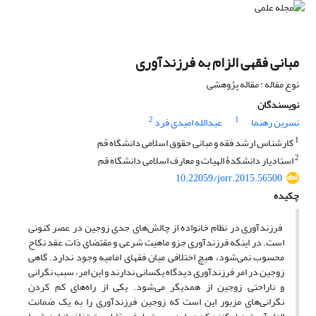
مبانی فقهی الزام به فرزندآوری
نوع مقاله : مقاله پژوهشی
نویسندگان
2
1
نسرین رهنما
عبدالله امیدی فرد
1
کارشناس ارشد فقه و مبانی حقوق اسلامی دانشگاه قم
2
استادیار دانشکدۀ الهیات و معارف اسلامی دانشگاه قم
10.22059/jorr.2015.56500
چکیده
فرزندآوری در نظام خانواده از چالش‌های جدی زوجین در عصر کنونی
است. در اینکه فرزندآوری جزو ماهیت شرعی و مقتضای ذات عقد نکاح
محسوب نمی‌شود، هیچ اختلافی میان فقهای امامیه وجود ندارد. گاهی
زوجین در امر فرزندآوری دیدگاه یکسانی ندارند و این امر، سبب نگرانی
و ناراحتی زوجین از همدیگر می‌شود. یکی از راه‌های کم کردن
نگرانی‌های مزبور این است که زوجین فرزندآوری را به یک ضمانت