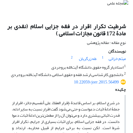
شرطیت تکرار اقرار در فقه جزایی اسلام (نقدی بر
مادۀ 172 قانون مجازات اسلامی )
نوع مقاله : مقاله پژوهشی
نویسندگان
2
1
میثم خزائی
طه زرگریان
1
استادیار گروه حقوق دانشگاه آیت‌الله بروجردی
2
دانشجوی کارشناسی ارشد فقه و حقوق اسلامی دانشگاه آیت‌الله بروجردی
10.22059/jorr.2015.56499
چکیده
در شرع اسلام، بر اساس قاعدۀ «إقرار العقلاء علی أنفسهم جائز» اقرار از
جملۀ ادلۀ اثبات دعواست و حتی می‌شود گفت اقرار نسبت به سایر ادله،
قدرت اثباتی بیشتری دارد و می‌توان آن را از مطمئن‌ترین ادلۀ اثبات دعوا
دانست. در فقه جزایی اسلام، برای اثبات بسیاری از جرایم، تکرار اقرار
شرط است. لکن نسبت به برخی جرایم از قبیل محاربه، ارتداد و