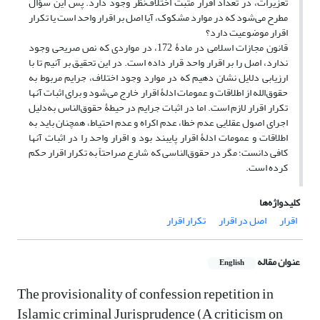
تعزیرات، در تعداد اقرار مثبت اختلاف‌نظر وجود دارد. پس این سؤال
مطرح می‌شود که در موارد مشکوک، آیا اصل بر اقرار واحد است یا تکرار
اقرار موضوعیت دارد؟
قانون مجازات اسلامی در مادۀ 172، در مواردی که نص صریحی وجود
ندارد، اصل را بر اقرار واحد قرار داده است. در این تحقیق بر آنیم تا با
ارزیابی دلایل نشان دهیم که در موارد وجود اختلاف، جرایم مربوط به
حقوق‌الله از اطلاقات و عمومات ادلۀ اقرار خارج می‌شود و برای اثبات آنها
تکرار اقرار لازم است. اما در اثبات جرایم در حیطۀ حقوق‌الناس به‌دلیل
اجرای اصول عقلایی عدم خطا، عدم اکراه و عدم احتیاط، همچنان باید به
اطلاقات و عمومات ادلۀ اقرار پایبند بود و اقرار واحد را در اثبات آنها
کافی دانست؛ مگر در حقوق‌الناسی که شارع صراحتاً به تکرار اقرار حکم
کرده است.
کلیدواژه‌ها
اقرار
اصل در اقرار
تکرار اقرار
عنوان مقاله
English
The provisionality of confession repetition in
Islamic criminal Jurisprudence (A criticism on