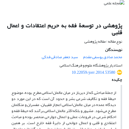
پژوهشی در توسعۀ فقه به حریم اعتقادات و اعمال
قلبی
نوع مقاله : مقاله پژوهشی
نویسندگان
محمد صادق یوسفی مقدم
سید جعفر صادقی فدکی
استادیار پژوهشگاه علوم و فرهنگ اسلامی
10.22059/jorr.2014.53580
چکیده
از جملۀ مباحثی که از دیرباز در میان عالمان اسلامی مطرح بوده، موضوع
حیطۀ فقه و تکالیف شرعی بشر و حدود آن است که در این مورد دو
دیدگاه عمده در میان عالمان اسلامی اعم از فقیهان، مفسران و متکلمان
مطرح می‌شود. مشهور و بلکه اکثر عالمان اسلامی برآنند که حیطۀ فقه و
احکام شرعی در فروعات عملی و اعمال جوارحی منحصر بوده و مباحث
اعتقادی و قلبی و اعمال جوانحی از دایرۀ فقه خارج است. بر همین
اساس، اینان در منابع فقهی تنها از فروعات عملی سخن گفته‌اند و اعمال