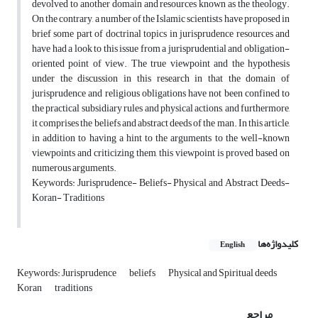
devolved to another domain and resources known as the theology.
On the contrary, a number of the Islamic scientists have proposed in
brief some part of doctrinal topics in jurisprudence resources and
have had a look to this issue from a jurisprudential and obligation-
oriented point of view. The true viewpoint and the hypothesis
under the discussion in this research in that the domain of
jurisprudence and religious obligations have not been confined to
the practical subsidiary rules and physical actions, and furthermore,
it comprises the beliefs and abstract deeds of the man. In this article,
in addition to having a hint to the arguments to the well-known
viewpoints and criticizing them, this viewpoint is proved based on
numerous arguments.
Keywords: Jurisprudence- Beliefs- Physical and Abstract Deeds-
Koran- Traditions
کلیدواژه‌ها
English
Keywords: Jurisprudence
beliefs
Physical and Spiritual deeds
Koran
traditions
مراجع