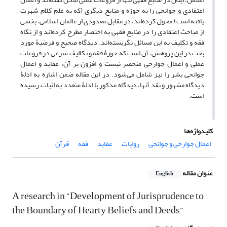
اعتقادی و جوانحی را به حوزه و منابع دیگری (که به علم کلام شهرت
یافته است) محول کرده‌اند، در مقابل معدودی از عالمان اسلامی، بخشی
از مباحث اعتقادی را در منابع فقهی به اختصار مطرح کرده‌اند و از نگاه
فقه و تکلیف به این مسائل نگریسته‌اند. دیدگاه صحیح و فرضیۀ مورد
بحث در این پژوهش، آن است که حوزۀ فقه و تکالیف شرعی در فروعات
عملی و اعمال جوارحی منحصر نیست و افزون بر آن، عقاید و اعمال
جوانحی بشر را نیز شامل می‌شود. در این مقاله ضمن اشاره به ادلۀ
دیدگاه مشهور و نقد آنها، دیدگاه مذکور با ادلۀ متعدد به اثبات رسیده
است.
کلیدواژه‌ها
اعمال جوارحی و جوانحی
روایات
عقاید
فقه
قرآن
عنوان مقاله
English
A research in “Development of Jurisprudence to
the Boundary of Hearty Beliefs and Deeds”