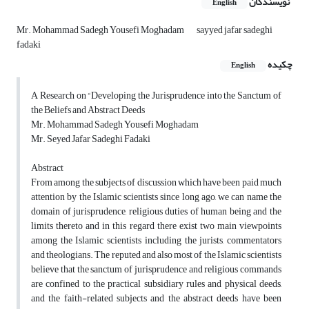
نویسندگان
English
Mr. Mohammad Sadegh Yousefi Moghadam
sayyed jafar sadeghi
fadaki
چکیده
English
A Research on “Developing the Jurisprudence into the Sanctum of
the Beliefs and Abstract Deeds
Mr. Mohammad Sadegh Yousefi Moghadam
Mr. Seyed Jafar Sadeghi Fadaki
Abstract
From among the subjects of discussion which have been paid much
attention by the Islamic scientists since long ago, we can name the
domain of jurisprudence, religious duties of human being and the
limits thereto and in this regard there exist two main viewpoints
among the Islamic scientists including the jurists, commentators
and theologians. The reputed and also most of the Islamic scientists
believe that the sanctum of jurisprudence and religious commands
are confined to the practical subsidiary rules and physical deeds,
and the faith-related subjects and the abstract deeds have been