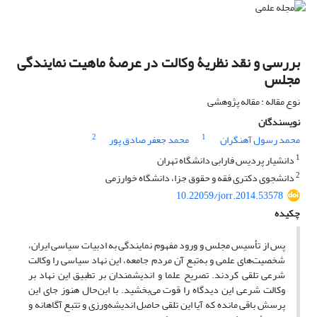
بررسی و نقد نظریۀ وکالت در عرصۀ ماهیت نمایندگی
مجلس
نوع مقاله : مقاله پژوهشی
نویسندگان
2
1
محمد رسول آهنگران
محمد جعفر صادق پور
1
دانشیار پردیس فارابی دانشگاه تهران
2
دانشجوی دکتری فقه و حقوق جزا، دانشگاه خوارزمی
10.22059/jorr.2014.53578
چکیده
پس از تأسیس مجلس و ورود مفهوم نمایندگی به ادبیات سیاسی ایران،
شخصیت‌های علمی و به‌تبع آن مردم جامعه، این نهاد سیاسی را وکالت
شرعی تلقی کردند. تصریح علما و اندیشمندان بر تطبیق این نهاد بر
وکالت شرعی این دیدگاه را قوت می‌بخشید. با این‌حال هنوز جای این
پرسش باقی مانده که آیا این تلقی حاصل اندیشه‌ورزی و تتبع آگاهانه و