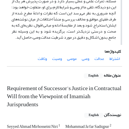
مسئله، ثمرات علمی و عملی بسیار دارد و در صورت پذیرش هر یک از
این دو دیدگاه، تلقی ما از وصی و شرایط لازم برای او، متفاوت خواهد بود؛
آنچه ضروری به نظر می‌رسد این است که نظرات و ادلۀ مطرح شده از
طرف فقهای موافق و مخالف بررسی و منشأ اختلافات از میان نوشته‌های
ایشان استخراج شود و بعد از مقایسۀ ادله و مبانی اقوال، نظریه‌ای که به
صحت و درستی نزدیک‌تر است، برگزیده شود و به این وسیله نظر
جامع،بدون اشکال و دقیق در مورد شرطیت عدالت وصی،حاصل آید.
کلیدواژه‌ها
اشتراط
عدالت
وصی
موصی
وصیت
وثاقت
عنوان مقاله
English
Requirement of Successor's Justice in Contractual
Will from the Viewpoint of Imamiah
Jurisprudents
نویسندگان
English
1
2
Seyyed Ahmad Mirhosseini Niri
Mohammad Ja'far Sadiqpur