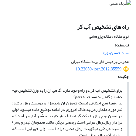
راه های تشخیص آب کر
نوع مقاله : مقاله پژوهشی
نویسنده
سید حسین نوری
مدرس پردیس فارابی دانشگاه تهران
10.22059/jorr.2012.35559
چکیده
برای تشخیص آب کر دو راه وجود دارد: گاهی آن را به وزن تشخیص می­
دهند و گاهی به مساحت (حجم).
بین فقها هیچ اختلافی نیست که وزن آن بایدهزار و دویست رطل باشد؛
(در مورد مقدار رطل به ملاک امروزی در ادامه توضیح داده می­شود) ولی
در تعیین نوع رطل با یکدیگر اختلاف نظر دارند. بیش­تر آنان بر آنند که
مراد از رطل،رطل عراقی است و بعضی دیگر، مانند صدوقان (پدر و پسر)
و سید مرتضی می­گویند: رطل مدنی مراد است؛ ولی حق این است که
مراد از آن، رطل عراقی است.