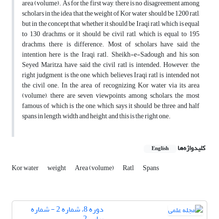
area (volume). As for the first way, there is no disagreement among
scholars in the idea that the weight of Kor water should be 1200 ratl,
but in the concept that whether it should be Iraqi ratl, which is equal
to 130 drachms, or it should be civil ratl, which is equal to 195
drachms, there is difference. Most of scholars have said the
intention here is the Iraqi ratl. Sheikh-e-Sadough and his son,
Seyed Maritza, have said the civil ratl is intended. However, the
right judgment is the one, which believes Iraqi ratl is intended not
the civil one. In the area of recognizing Kor water via its area
(volume), there are seven viewpoints among scholars, the most
famous of which is the one, which says it should be three and half
spans in length, width and height, and this is the right one.
کلیدواژه‌ها
English
Kor water
weight
Area (volume)
Ratl
Spans
دوره 8، شماره 2 - شماره
پیاپی 2