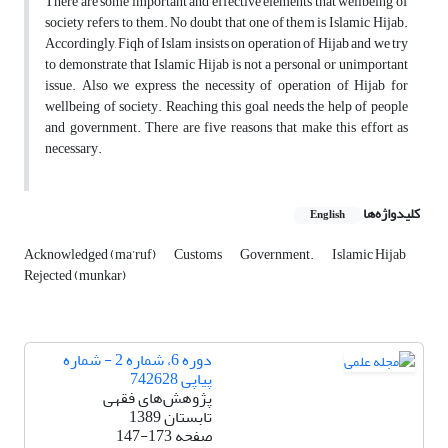
There are some important and effective elements that wellbeing of
society refers to them. No doubt that one of them is Islamic Hijab.
Accordingly, Fiqh of Islam insists on operation of Hijab and we try
to demonstrate that Islamic Hijab is not a personal or unimportant
issue. Also we express the necessity of operation of Hijab for
wellbeing of society. Reaching this goal needs the help of people
and government. There are five reasons that make this effort as
necessary.
کلیدواژه‌ها
English
Acknowledged (ma’ruf)
Customs
Government.
Islamic Hijab
Rejected (munkar)
دوره 6، شماره 2 - شماره
پیاپی 742628
پژوهش‌های فقهی
تابستان 1389
صفحه
147-173