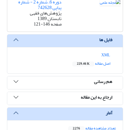
دوره 6، شماره 2 - شماره
پیاپی 742628
پژوهش‌های فقهی
تابستان 1389
صفحه
121-146
فایل ها
XML
اصل مقاله
229.46 K
هم رسانی
ارجاع به این مقاله
آمار
تعداد مشاهده مقاله
2,276