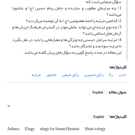
سؤال مهم این است که:
1) چه مرثیه‌ای مطلوب و سازنده و حامل پیام حسین (ع) و عاشورا
می‌باشد؟
2) کدامین مرثیه را ائمه معصومین (ع) به آن توصیه می‌کردند؟
3) چه نوع مرثیه ای می تواند عاملی موثر در گسترش فرهنگ, ارزش ها و
آرمان های اسلامی باشد؟
4) مرثیه سرایان حیسنی چه ویژگی ها و معیارهایی را باید در نظر بگیرد
تا مرثیه سودمند و ماندگار باشد؟
این مقاله در صدد پاسخ گویی به سؤال های پیش گفته می باشد.
کلیدواژه‌ها
ادب
رثا
رثای حسینی
رثای شیعی
عاشور
مرثیه
عنوان مقاله
English
-
کلیدواژه‌ها
English
Ashura
Elegy
elegy for Imam Hussein
Shiat’s elegy