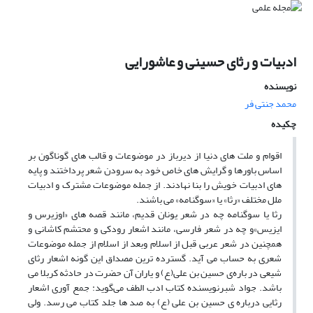
ادبیات و رثای حسینی و عاشورایی
نویسنده
محمد جنتی فر
چکیده
اقوام و ملت های دنیا از دیرباز در موضوعات و قالب های گوناگون بر
اساس باورها و گرایش های خاص خود به سرودن شعر پرداختند و پایه
های ادبیات خویش را بنا نهادند. از جمله موضوعات مشترک و ادبیات
ملل مختلف «رثا» یا «سوگنامه» می باشند.
رثا یا سوگنامه چه در شعر یونان قدیم، مانند قصه های «اوزیرس و
ایزیس»و چه در شعر فارسی، مانند اشعار رودکی و محتشم کاشانی و
همچنین در شعر عربی قبل از اسلام وبعد از اسلام از جمله موضوعات
شعری به حساب می آید. گسترده ترین مصداق این گونه اشعار رثای
شیعی در باره‌ی حسین بن علی(ع) و یاران آن حضرت در حادثه کربلا می
باشد. جواد شبرنویسنده کتاب ادب الطف می‌گوید: جمع آوری اشعار
رثایی درباره ی حسین بن علی (ع) به صد ها جلد کتاب می رسد. ولی