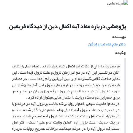
پژوهشی درباره مفاد آیه اکمال دین از دیدگاه فریقین
نویسنده
دکتر فتح الله نجارزادگان
چکیده
فریقین درپاره ای از نکات آیه اکمال اتفاق نظر دارند . نقطه اصلی اختلاف
آنان در تفسیر این آیه در دو امر زمان نزول و علت نزول آیه است . این
تمایز مباحث کلامی گسترده ای را بین فریقین رقم زده است . در مصادر
فریقین تنها دو دسته روایت دربارة زمان نزول این آیه به چشم می
خورد : نزول آن در حجه الوداع در روز عرفه و نزول آن در غدیر خم.
برای جمع این دو دسته روایت ، احتمال هایی میتوان ارائه کرد .
در تمام احادیث شیعی ، اعم از روایاتی که دلالت بر نزول آیه در عرفه و یا
در غدیردارند، علت نزول آیه "اعلان ولایت امام علی" ذکر شده است و
در متن احادیث اهل سنت نیز که به علت نزول آیه تصریح شده ، به جز
در یک حدیث ، علت نزول آیه "اعلان ولایت امام علی" است . اکثر اهل
سنت که نزول آیه را در عرفه میدانند برخلاف تصریح روایات درباره