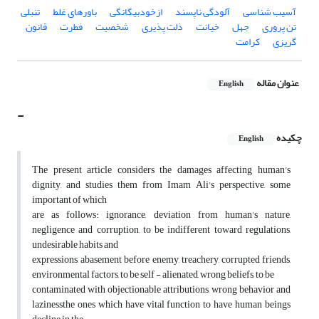
آسیب شناسی
آلودگی ناپسند
ازخودبیگانگی
باورهای غلط
تنبلی
تن پروری
جهل
خیانت
ذلت پذیری
شخصیت
فطرت
قانون
گریزی
کرامت
عنوان مقاله
English
-
چکیده
English
The present article considers the damages affecting human's
dignity, and studies them from Imam Ali's perspective, some
important of which
are as follows: ignorance, deviation from human's nature,
negligence and corruption, to be indifferent toward regulations,
undesirable habits and
expressions, abasement before enemy, treachery, corrupted friends,
environmental factors, to be self - alienated, wrong beliefs, to be
contaminated with objectionable attributions, wrong behavior and
lazinessthe ones which have vital function to have human beings