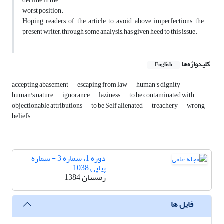
decline in the
worst position.
Hoping readers of the article to avoid above imperfections, the
present writer, through some analysis, has given heed to this issue.
کلیدواژه‌ها
English
accepting abasement
escaping from law
human's dignity
human's nature
ignorance
laziness
to be contaminated with
objectionable attributions
to be Self alienated
treachery
wrong
beliefs
دوره 1، شماره 3 - شماره
پیاپی 1038
زمستان 1384
فایل ها