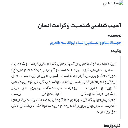
آسیب شناسی شخصیت و کرامت انسان
نویسنده
حجت الاسلام و المسلمین استاد ابوالقاسم طاهری
چکیده
این مقاله به گوشه هایی از آسیب هایی که دامنگیر کرامت و شخصیت
انسانی انسان می شود ، پرداخته است و آنها را از دیدگاه امام علی (ع)
مورد بحث و بررسی قرار داده است . آسیب هایی از این دست ؛ جهل
زدگی و انحراف از فطرت انسانی، غفلت و فساد زدگی، بی توجهی به نقض
قانون و مقررات ، روحیات ناپسند،ذلت پذیری در برابر
دشمن،خیانت،دوستان ناباب،عوامل زیست
محیطی،ازخودبیگانگی،باورهای غلط،آلودگی به صفات ناپسند،رفتارهای
نادرست،تنبلی و تن پروری که هرکدام در به سقوط کشاندن انسان نقش
مؤثری دارند.
کلیدواژه‌ها