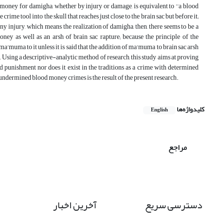
d money for damigha, whether by injury or damage, is equivalent to ''a blood
ime tool into the skull that reaches just close to the brain sac but before it;
ny injury, which means the realization of damigha, then, there seems to be a
ney as well as an arsh of brain sac rapture; because the principle of the
a'muma to it unless it is said that the addition of ma'muma to brain sac arsh
 Using a descriptive-analytic method of research, this study aims at proving
nd punishment nor does it exist in the traditions as a crime with determined
undermined blood money crimes is the result of the present research.
کلیدواژه‌ها
English
مراجع
دسترسی سریع
آخرین اخبار