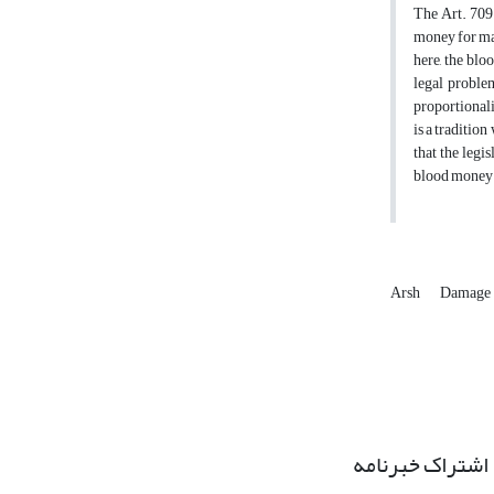
The Art. 709 
money for ma'm
here, the blo
legal proble
proportionali
is a traditio
that the legi
blood money. 
Arsh
Damage
اشتراک خبرنامه