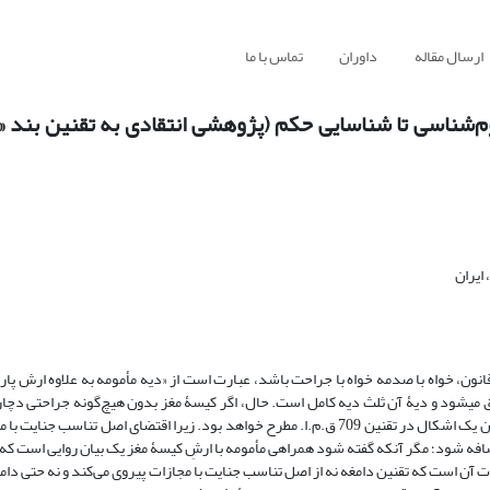
ارسال مقاله
داوران
تماس با ما
ایران
دامغه در قانون، خواه با صدمه خواه با جراحت باشد، عبارت است از «دیه مأمومه به علاوه ارش پ
ق می‏شود و دیۀ آن ثلث دیه کامل است. حال، اگر کیسۀ مغز بدون هیچ‌گونه جراحتی دچار 
حاصل شود، لزوم قانونی ثبوت دیۀ مأمومه همراه ارش پارگی کیسۀ مغز به عنوان یک اشکال در تقنین 709 ق.م.ا. مطرح خواهد بود. زیرا اقتضای 
افه شود؛ مگر آنکه گفته شود همراهی مأمومه با ارشِ کیسۀ مغز یک بیان روایی است که ت
آن است که تقنین دامغه نه از اصل تناسب جنایت با مجازات پیروی می‌کند و نه حتی دامغ