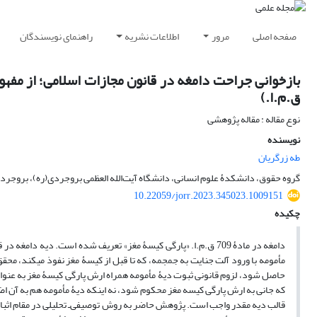
صفحه اصلی
مرور
اطلاعات نشریه
راهنمای نویسندگان
ق.م.ا.)
نوع مقاله : مقاله پژوهشی
نویسنده
طه زرگریان
گروه حقوق، دانشکدۀ علوم انسانی، دانشگاه آیت‌الله العظمی بروجردی(ره)، بروجرد، 
10.22059/jorr.2023.345023.1009151
چکیده
دامغه در مادۀ 709 ق.م.ا. «پارگی کیسۀ مغز» تعریف شده است. دیه 
مأمومه با ورود آلت جنایت به جمجمه، که تا قبل از کیسۀ مغز نفوذ می‏کند، محق
که جانی به ارش پارگی کیسه مغز محکوم شود، نه اینکه دیۀ مأمومه هم به آن اض
قالب دیه مقدر واجب است. پژوهش حاضر به روش توصیفی‌ـ تحلیلی در مقام اثبات 