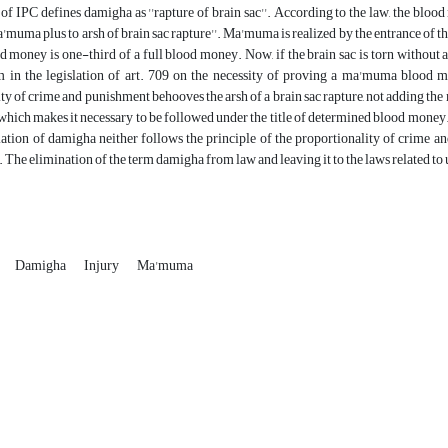
of IPC defines damigha as ''rapture of brain sac''. According to the law, the bloo
uma plus to arsh of brain sac rapture''. Ma'muma is realized by the entrance of the cr
od money is one-third of a full blood money. Now, if the brain sac is torn without a
m in the legislation of art. 709 on the necessity of proving a ma'muma blood mo
ty of crime and punishment behooves the arsh of a brain sac rapture, not adding the m
n which makes it necessary to be followed under the title of determined blood money.
slation of damigha neither follows the principle of the proportionality of crime a
The elimination of the term damigha from law and leaving it to the laws related to 
Damigha
Injury
Ma'muma