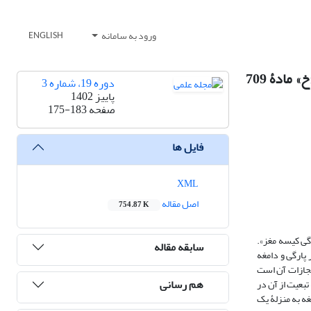
ورود به سامانه
ENGLISH
بازخوانی جراحت دامغه در قانون مجازات اسلامی؛ از مفهوم‌شناسی تا شناسایی حکم (پژوهشی انتقادی به تقنین بند «خ» مادۀ 709
دوره 19، شماره 3
پاییز 1402
صفحه
175-183
فایل ها
XML
اصل مقاله
754.87 K
ارگی کیسه مغز».
سابقه مقاله
پارگی و دامغه
اصل تناسب جنایت با مجازات آن است
هم رسانی
بعیت از آن در
ه به منزلۀ یک