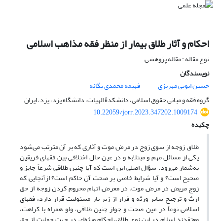
احکام و آثار طلاق بیمار از منظر فقه مذاهب اسلامی
نوع مقاله : مقاله پژوهشی
نویسندگان
حسین ابویی مهریزی
فهیمه محمدی یگانه
گروه فقه و مبانی حقوق اسلامی، دانشکدۀ الهیات، دانشگاه یزد، یزد، ایران
10.22059/jorr.2023.347202.1009174
چکیده
طلاق زوجه از سوی زوج در مرض موت و آثاری که بر آن مترتب می‌شود
یکی از مسائل مهم و مبتلابه و در عین حال اختلافی بین فقهای فریقین
به‌شمار می‌رود. سؤال اصلی این است که آیا چنین طلاقی شرعاً جایز و
صحیح است؟ و آیا شرایط خاصی بر صحت آن حاکم است؟ ازآنجایی که
زوج مریض در مرض موت، در معرض اتهام محروم کردن زوجه از حق
ارث و ترجیح سایر ورثه و فرار از زیر بار مسئولیت قرار دارد، فقهای
اسلامی نوعاً در عین صحت و‌ جواز چنین طلاقی، ولو همراه با کراهت،
معتقدند اسلام در این نوع طلاق، احکام ویژه‌ای در جهت حمایت از حق