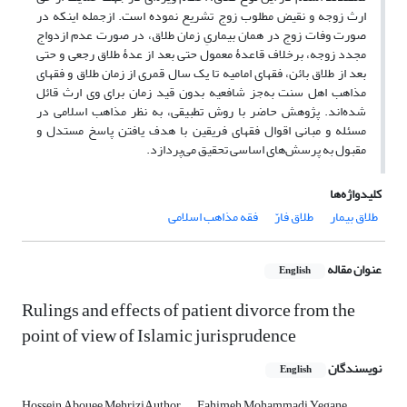
ارث زوجه و نقیض مطلوب زوج تشریع نموده است. ازجمله اینکه در
صورت وفات زوج در همان بیماریِ زمان طلاق، در صورت عدم ازدواج
مجدد زوجه، برخلاف قاعدۀ معمول حتی بعد از عدۀ طلاق رجعی و حتی
بعد از طلاق بائن، فقهای امامیه تا یک سال قمری از زمان طلاق و فقهای
مذاهب اهل سنت به‌جز شافعیه بدون قید زمان برای وی ارث قائل
شده‌اند. پژوهش حاضر با روش تطبیقی، به نظر مذاهب اسلامی در
مسئله و مبانی اقوال فقهای فریقین با هدف یافتن پاسخ مستدل و
مقبول به پرسش‌های اساسی تحقیق می‌پردازد.
کلیدواژه‌ها
طلاق بیمار
طلاق فارّ
فقه مذاهب اسلامی
عنوان مقاله
English
Rulings and effects of patient divorce from the
point of view of Islamic jurisprudence
نویسندگان
English
Hossein Abouee MehriziAuthor
Fahimeh Mohammadi Yegane