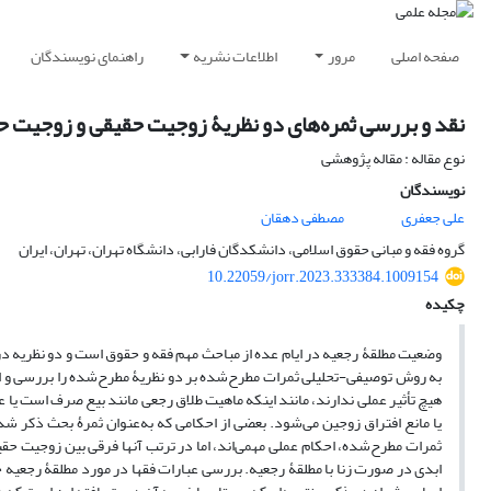
صفحه اصلی
مرور
اطلاعات نشریه
راهنمای نویسندگان
نقد و بررسی ثمره‌های دو نظریۀ زوجیت حقیقی و زوجیت ح
نوع مقاله : مقاله پژوهشی
نویسندگان
علی جعفری
مصطفی دهقان
گروه فقه و مبانی حقوق اسلامی، دانشکدگان فارابی، دانشگاه تهران، تهران، ایران
10.22059/jorr.2023.333384.1009154
چکیده
وضعیت مطلقۀ رجعیه در ایام عده از مباحث مهم فقه و حقوق است و دو نظریه 
هیچ تأثیر عملی ندارند، مانند اینکه ماهیت طلاق رجعی مانند بیع صرف است یا 
یا مانع افتراق زوجین می‌شود. بعضی از احکامی که به‌عنوان ثمرۀ بحث ذکر شد
ثمرات مطرح‌شده، احکام عملی مهمی‌اند، اما در ترتب آنها فرقی بین زوجیت حق
ابدی در صورت زنا با مطلقۀ رجعیه. بررسی عبارات فقها در مورد مطلقۀ رجعیه ح