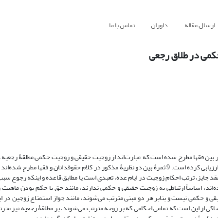
ارسال مقاله
داوران
تماس با ما
کمی در طلاق رجعی
در بین فقها مطرح شده است که عبارت‌اند از زوجیت حقیقی و زوجیت حکمی مطلقۀ رجعی
به روش توصیفی-تحلیلی ثمرات مطرح‌شده بر دو نظریۀ مطرح‌شده را بررسی و ارزیابی کرده است. 9 ثمرۀ بین دو نظریۀ مذکور در کلام حقوقدانان و فقه
عقد جایز، ترتب احکام زوجیت در ایام عده، تعبدی است یا مطابق قاعده و اینکه رجوع سب
ه‌اند، اساساً ارتباطی به زوجیت حقیقی و حکمی ندارند، مانند حق یا حکم بودن ماهیت 
یقی و حکمی نیست و بنابر هر دو مبنی مترتب می‌شوند، مانند جواز استمتاع زوجین در ا
اکی از این است که تمامی احکامی که بر زوجه مترتب می‌شوند، بر مطلقۀ رجعیه نیز مترت