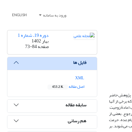
ورود به سامانه
ENGLISH
دوره 19، شماره 1
بهار 1402
صفحه
73-84
فایل ها
XML
اصل مقاله
453.2 K
ه. پژوهش حاضر
ا مطرح شده‌اند که برخی از آنها
سابقه مقاله
ب اعادۀ زوجیت
رجوع. بعضی از
یام عده، حرمت
هم رسانی
ب می‌شوند. بر