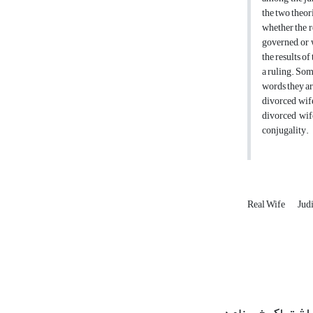
the two theor
whether the r
governed, or 
the results of
a ruling. Som
words they ar
divorced wife
divorced wife
conjugality.
Real Wife
Jud