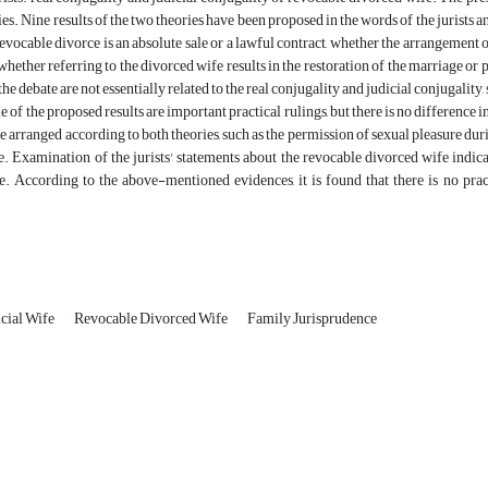
ies. Nine results of the two theories have been proposed in the words of the jurists a
evocable divorce is an absolute sale or a lawful contract, whether the arrangement of
whether referring to the divorced wife results in the restoration of the marriage o
 the debate are not essentially related to the real conjugality and judicial conjugality,
e of the proposed results are important practical rulings, but there is no difference 
e arranged according to both theories, such as the permission of sexual pleasure duri
. Examination of the jurists' statements about the revocable divorced wife indicate
. According to the above-mentioned evidences, it is found that there is no pract
icial Wife
Revocable Divorced Wife
Family Jurisprudence