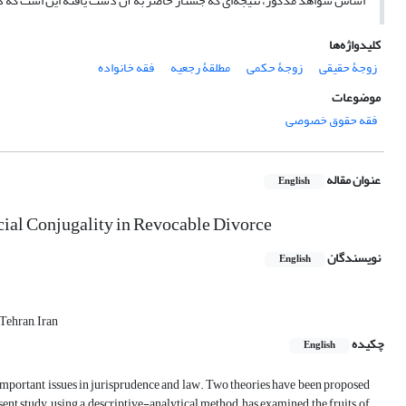
اساس شواهد مذکور، نتیجه‌ای که جستار حاضر به آن دست یافته این است که دو 
کلیدواژه‌ها
زوجۀ حقیقی
زوجۀ حکمی
مطلقۀ رجعیه
فقه خانواده
موضوعات
فقه حقوق خصوصی
عنوان مقاله
English
cial Conjugality in Revocable Divorce
نویسندگان
English
Tehran, Iran
چکیده
English
t important issues in jurisprudence and law. Two theories have been proposed
ent study, using a descriptive-analytical method, has examined the fruits of