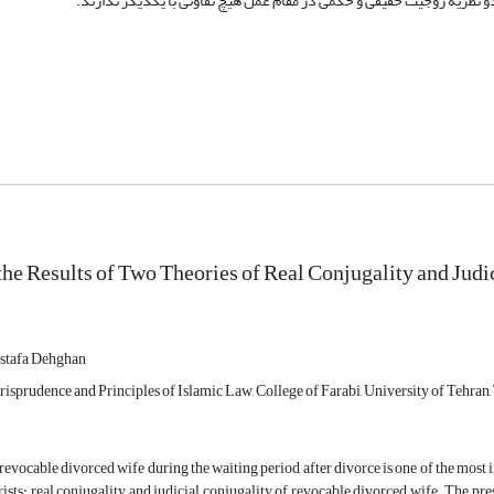
نظریۀ زوجیت حقیقی و حکمی در مقام عمل هیچ تفاوتی با یکدیگر ندارند.
he Results of Two Theories of Real Conjugality and Judi
stafa Dehghan
isprudence and Principles of Islamic Law, College of Farabi, University of Tehran, 
 revocable divorced wife during the waiting period after divorce is one of the mos
ists: real conjugality and judicial conjugality of revocable divorced wife. The pres