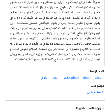
صرفاً لقلقۀ زبان نیست و حصول آن مستلزم حضور شرایط تکلیف نظیر
عقل و اختیار است. لیکن، بلوغ به‌عنوان یکی از شرایط عامۀ تکلیف در
حصول ارتداد، محل اختلاف است و از میان کسانی که آن را در تحقق
ارتداد شرط می‌دانند، عده‌ای به صِرف بلوغ شرعی اکتفا کرده و برای
بلوغ عقلی و اظهار اسلام پس از بلوغ جایگاهی متصور نشده‌اند. این
مسئله به‌حدی حائز اهمیت است که نتیجۀ آن به‌طور مستقیم در حیات
نوجوانان تازه‌بالغ نقش دارد و می‌تواند پایانی بر شبهه‌پراکنی و
اختلاف‌نظرها در خصوص عدم رعایت حقوق این گروه در دین اسلام
باشد. حاصل پژوهش نشان می‌دهد که بلوغ در وقوع ارتداد شرط لازم
است نه کافی و مقصود از اسلام در این مسئله، اسلام حقیقی است و
صرف اسلام حکمی و تبعی کفایت نمی‌کند. پژوهش حاضر به روش
توصیفی- تحلیلی و با استناد به منابع کتابخانه‌ای صورت گرفته است..
کلیدواژه‌ها
ارتداد
اسلام
اسلام حکمی
ایمان
بلوغ
موضوعات
فقه اجتماعی
عنوان مقاله
English