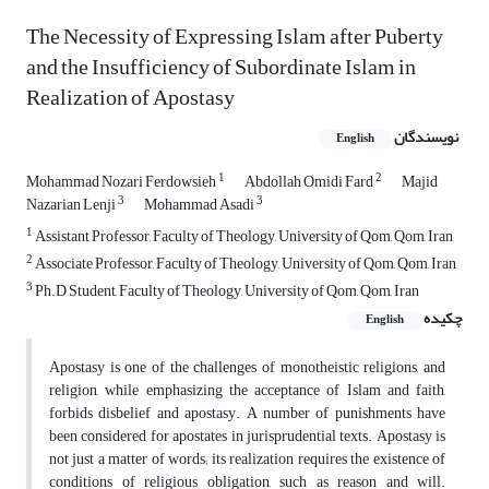
The Necessity of Expressing Islam after Puberty
and the Insufficiency of Subordinate Islam in
Realization of Apostasy
نویسندگان
English
1
2
Mohammad Nozari Ferdowsieh
Abdollah Omidi Fard
Majid
3
3
Nazarian Lenji
Mohammad Asadi
1
Assistant Professor, Faculty of Theology, University of Qom, Qom, Iran
2
Associate Professor, Faculty of Theology, University of Qom, Qom, Iran
3
Ph.D Student, Faculty of Theology, University of Qom, Qom, Iran
چکیده
English
Apostasy is one of the challenges of monotheistic religions, and
religion, while emphasizing the acceptance of Islam and faith,
forbids disbelief and apostasy. A number of punishments have
been considered for apostates in jurisprudential texts. Apostasy is
not just a matter of words; its realization requires the existence of
conditions of religious obligation, such as reason and will.