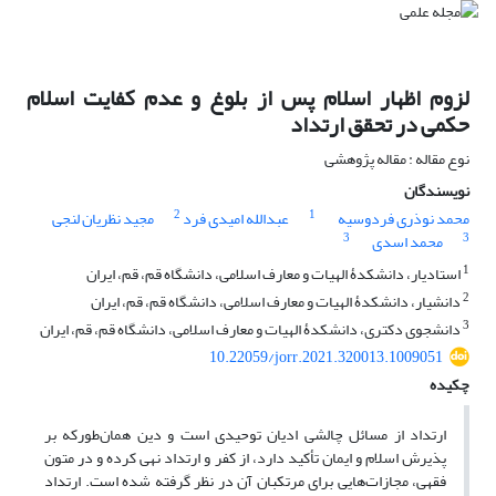
لزوم اظهار اسلام پس از بلوغ و عدم کفایت اسلام
حکمی در تحقق ارتداد
نوع مقاله : مقاله پژوهشی
نویسندگان
2
1
محمد نوذری فردوسیه
عبدالله امیدی فرد
مجید نظریان لنجی
3
3
محمد اسدی
1
استادیار، دانشکدۀ الهیات و معارف اسلامی، دانشگاه قم، قم، ایران
2
دانشیار، دانشکدۀ الهیات و معارف اسلامی، دانشگاه قم، قم، ایران
3
دانشجوی دکتری، دانشکدۀ الهیات و معارف اسلامی، دانشگاه قم، قم، ایران
10.22059/jorr.2021.320013.1009051
چکیده
ارتداد از مسائل چالشی ادیان توحیدی است و دین همان‌طورکه بر
پذیرش اسلام و ایمان تأکید دارد، از کفر و ارتداد نهی کرده و در متون
فقهی، مجازات‌هایی برای مرتکبان آن در نظر گرفته شده است. ارتداد