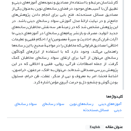
کارشناسان مرتبط و با استفاده از مصادیق و نمونه‌های آموزه‌های دینیِ و
تطبیق آن با آسیب‌های موجود در فضای رسانه‌های نوین به‌عنوان یکی از
مصادیق مسائل مستحدثه، فتح بابی برای انجام دادن پژوهش‌های
جامع‌تر و در نهایت ارائۀ مدل آموزش سواد رسانه‌ای دینی باشد. در
این پژوهش مشخص شد که در زمینۀ هر سه نقش مخاطبان رسانه‌های
جدید (تولید، مصرف و بازنشر پیام‌های رسانه‌ای) در آموزه‌های دینی ما
(آیات قران کریم، احادیث و سیرۀ معصومین(ع)، احکام فقهی و تعلیمات
اخلاقی) مصادیق فراوانی که مخاطبان را در مواجهۀ صحیح با این رسانه‌ها
راهنمایی می‌کند، وجود دارد که با استفاده از ابزارهای گوناگون
رسانه‌ای می‌توان از آنها برای ارتقای سواد رسانه‌ای مخاطبان کمک
گرفت. از جمله اصطلاحات قرآنی، روایی، فقهی و اخلاقی که در این
پژوهش بررسی مصداقی شده‌اند، می‌توان به: افک، مرجفون، خراصون،
اشاعۀ فحشا، امر به معروف و نهی از منکر، غفلت، ظن حرام، مسئول
بودن گوش و چشم و دل و حرمت آبروی مؤمن اشاره کرد.
کلیدواژه‌ها
آموزه‌های دینی
رسانه‌های نوین
سواد رسانه‌ای
سواد رسانه‌ای
دینی
مسائل مستحدثه
عنوان مقاله
English