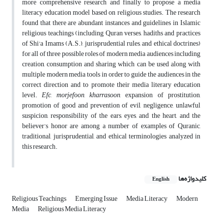
more comprehensive research and finally to propose a media
literacy education model based on religious studies. The research
found that there are abundant instances and guidelines in Islamic
religious teachings (including Quran verses, hadiths and practices
of Shi'a Imams (A.S.), jurisprudential rules, and ethical doctrines)
for all of three possible roles of modern media audiences including
creation, consumption and sharing which can be used along with
multiple modern media tools in order to guide the audiences in the
correct direction and to promote their media literary education
level.
Efc
,
morjefoon
,
kharrasoon
, expansion of prostitution,
promotion of good and prevention of evil, negligence, unlawful
suspicion, responsibility of the ears, eyes, and the heart, and the
believer’s honor are among a number of examples of Quranic,
traditional, jurisprudential, and ethical terminologies analyzed in
this research.
کلیدواژه‌ها
English
Religious Teachings
Emerging Issue
Media Literacy
Modern
Media
Religious Media Literacy