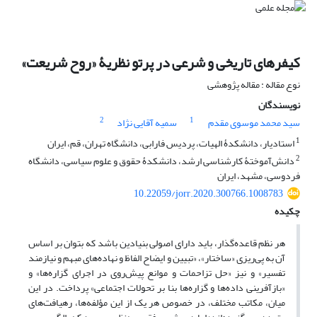
کیفرهای تاریخی و شرعی در پرتو نظریۀ «روح شریعت»
نوع مقاله : مقاله پژوهشی
نویسندگان
2
1
سید محمد موسوی مقدم
سمیه آقایی نژاد
1
استادیار، دانشکدۀ الهیات، پردیس فارابی، دانشگاه تهران، قم، ایران
2
دانش‌آموختۀ کارشناسی ارشد، دانشکدۀ حقوق و علوم سیاسی، دانشگاه
فردوسی، مشهد، ایران
10.22059/jorr.2020.300766.1008783
چکیده
هر نظم قاعده‌گذار، باید دارای اصولی بنیادین باشد که بتوان بر اساس
آن به پی‌ریزی «ساختار»، «تبیین و ایضاح الفاظ و نهاده‌های مبهم و نیازمند
تفسیر» و نیز «حل تزاحمات و موانع پیش‌روی در اجرای گزاره‌ها» و
«بازآفرینی داده‌ها و گزاره‌ها بنا بر تحولات اجتماعی» پرداخت. در این
میان، مکاتب مختلف، در خصوص هر یک از این مؤلفه‌ها، رهیافت‌های