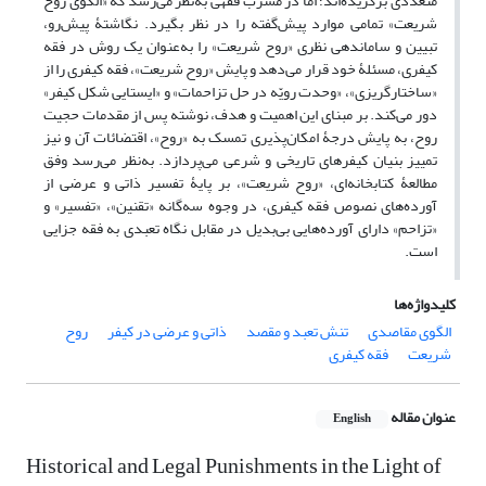
متعددی برگزیده‌اند؛ اما در مشرب فقهی به‌نظر می‌رسد که «الگوی روح
شریعت» تمامی موارد پیش‌گفته را در نظر بگیرد. نگاشتۀ پیش‌رو،
تبیین و ساماندهی نظری «روح شریعت» را به‌عنوان یک روش در فقه
کیفری، مسئلۀ خود قرار می‌دهد و پایش «روح شریعت»، فقه کیفری را از
«ساختارگریزی»، «وحدت رویّه در حل تزاحمات» و «ایستایی شکل کیفر»
دور می‌کند. بر مبنای این اهمیت و هدف، نوشته پس از مقدمات حجیت
روح، به پایش درجۀ امکان‌پذیری تمسک به «روح»، اقتضائات آن و نیز
تمییز بنیان کیفرهای تاریخی و شرعی می‌پردازد. به‌نظر می‌رسد وفق
مطالعۀ کتابخانه‌ای، «روح شریعت»، بر پایۀ تفسیر ذاتی و عرضی از
آورده‌های نصوص فقه کیفری، در وجوه سه‌گانه «تقنین»، «تفسیر» و
«تزاحم» دارای آورده‌هایی بی‌بدیل در مقابل نگاه تعبدی به فقه جزایی
است.
کلیدواژه‌ها
الگوی مقاصدی
تنش تعبد و مقصد
ذاتی و عرضی در کیفر
روح
شریعت
فقه کیفری
عنوان مقاله
English
Historical and Legal Punishments in the Light of