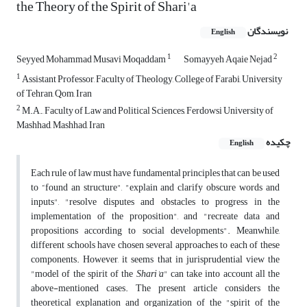
the Theory of the Spirit of Shari'a
نویسندگان
English
1
2
Seyyed Mohammad Musavi Moqaddam
Somayyeh Aqaie Nejad
1
Assistant Professor, Faculty of Theology, College of Farabi, University
of Tehran, Qom, Iran
2
M.A., Faculty of Law and Political Sciences, Ferdowsi University of
Mashhad, Mashhad, Iran
چکیده
English
Each rule of law must have fundamental principles that can be used
to “found an structure", "explain and clarify obscure words and
inputs", "resolve disputes and obstacles to progress in the
implementation of the proposition", and "recreate data and
propositions according to social developments". Meanwhile,
different schools have chosen several approaches to each of these
components. However, it seems that in jurisprudential view the
"model of the spirit of the
Shari'a
" can take into account all the
above-mentioned cases. The present article considers the
theoretical explanation and organization of the "spirit of the