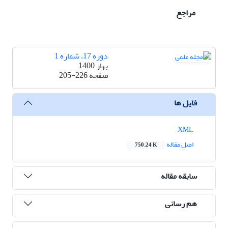
مراجع
دوره 17، شماره 1
بهار 1400
صفحه
205-226
فایل ها
XML
اصل مقاله
750.24 K
سابقه مقاله
هم رسانی