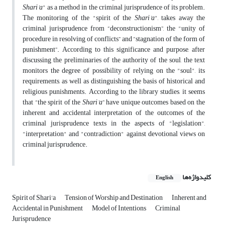
Shari'a
" as a method in the criminal jurisprudence of its problem.
The monitoring of the "spirit of the
Shari'a
", takes away the
criminal jurisprudence from “deconstructionism”, the "unity of
procedure in resolving of conflicts” and “stagnation of the form of
punishment”. According to this significance and purpose, after
discussing the preliminaries of the authority of the soul, the text
monitors the degree of possibility of relying on the "soul", its
requirements, as well as distinguishing the basis of historical and
religious punishments. According to the library studies, it seems
that “the spirit of the
Shari'a
” have unique outcomes based on the
inherent and accidental interpretation of the outcomes of the
criminal jurisprudence texts in the aspects of "legislation",
"interpretation" and "contradiction" against devotional views on
criminal jurisprudence.
کلیدواژه‌ها
English
Spirit of Shari'a
Tension of Worship and Destination
Inherent and
Accidental in Punishment
Model of Intentions
Criminal
Jurisprudence