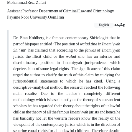
Mohammad Reza Zafari
Assistant Professor, Department of Criminal Law and Criminology,
Payame Noor University, Qom, Iran
چکیده
English
Dr. Etan Kohlberg is a famous contemporary Shi'iologist that in
part of his paper entitled "The position of
walad zina
in
Imamiyyah
Shi'ism
" has claimed that according to the
fatwas
of
Imamiyyah
jurists, the illicit child or the
walad zina
has an inferior and
discriminatory position in Imamiyyah jurisprudence which
deprives him of some legal rights. The significance of this claim
urged the author to clarify the truth of this claim by studying the
jurisprudential statements to which he has cited. Using a
descriptive-analytical method, the research reached the following
main results: Due to the author`s completely different
methodology which is based mostly on the theory of some ancient
scholars, he has regarded their theory about the rights of unlawful
child as the theory of all the famous
Imamiyyah
jurists, and hence, he
has basically not let the western readers know the reality of the
viewpoint of the contemporary jurists which is in the direction of
securing equal rights for all unlawful children. Therefore, despite