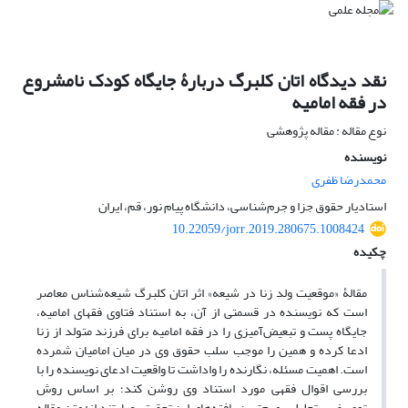
نقد دیدگاه اتان کلبرگ دربارۀ جایگاه کودک نامشروع
در فقه امامیه
نوع مقاله : مقاله پژوهشی
نویسنده
محمدرضا ظفری
استادیار حقوق جزا و جرم‌شناسی، دانشگاه پیام نور، قم، ایران
10.22059/jorr.2019.280675.1008424
چکیده
مقالۀ «موقعیت ولد زنا در شیعه» اثر اتان کلبرگ شیعه‌شناس معاصر
است که نویسنده در قسمتی از آن، به استناد فتاوی فقهای امامیه،
جایگاه پست و تبعیض‌آمیزی را در فقه امامیه برای فرزند متولد از زنا
ادعا کرده و همین را موجب سلب حقوق وی در میان امامیان شمرده
است. اهمیت مسئله، نگارنده را واداشت تا واقعیت ادعای نویسنده را با
بررسی اقوال فقهی مورد استناد وی روشن کند؛ بر اساس روش
توصیفی - تحلیلی، مهم‌ترین یافته‌های این تحقیق، عبارتند از: متن مقاله