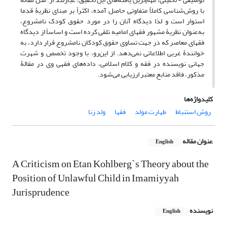
با روش‌شناسی کاملاً متفاوتی حاصل آمده، اکثراً بر مبنای نظریۀ قدما
استوار است و لذا دیدگاه آنان را در مورد حقوق کودک نامشروع،
به‌عنوان نظریۀ مشهور فقهای امامیه تلقی کرده است و اساساً از دیدگاه
فقهای معاصر که در جهت تساوی حقوق کودکان نامشروع قرار دارد، به
خوانندۀ غربی اطلاعاتی نمی‌دهد. از این‌رو، با وجود تخصص و شهرت
جهانی نویسنده در فقه و کلام اسلامی، داده‌های فقهی وی در مقالۀ
مذکور، فاقد منابع معتبر ارزیابی می‌شود.
کلیدواژه‌ها
روش استنباط
طهارت مولد
فقها
ولد زنا
عنوان مقاله
English
A Criticism on Etan Kohlberg`s Theory about the
Position of Unlawful Child in Imamiyyah
Jurisprudence
نویسنده
English