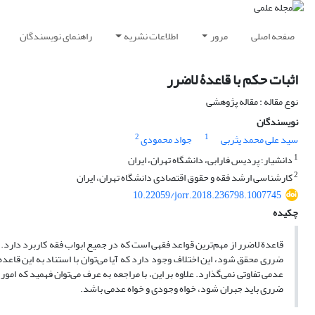
صفحه اصلی
مرور
اطلاعات نشریه
راهنمای نویسندگان
اثبات حکم با قاعدۀ لاضرر
نوع مقاله : مقاله پژوهشی
نویسندگان
2
1
سید علی محمد یثربی
جواد محمودی
1
دانشیار؛ پردیس فارابی، دانشگاه تهران، ایران
2
کارشناسی ارشد فقه و حقوق اقتصادی دانشگاه تهران، ایران
10.22059/jorr.2018.236798.1007745
چکیده
قاعدة لاضرر از مهم‌ترین قواعد فقهی است که در جمیع ابواب فقه کاربرد دارد. د
ضرری محقق شود، این اختلاف وجود دارد که آیا می‌توان با استناد به این قا
عدمی تفاوتی نمی‌گذارد. علاوه بر این، با مراجعه به عرف می‌توان فهمید که امو
ضرری باید جبران شود، خواه وجودی و خواه عدمی باشد.