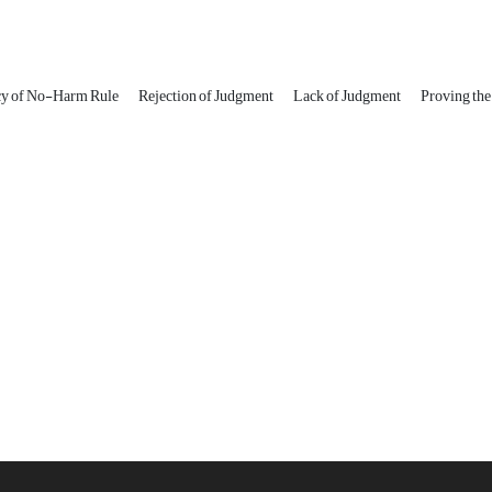
y of No-Harm Rule
Rejection of Judgment
Lack of Judgment
Proving th