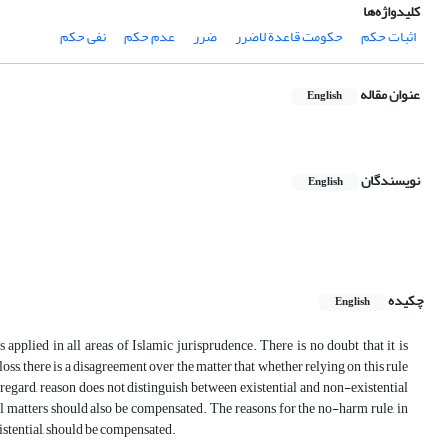
کلیدواژه‌ها
اثبات حکم
حکومت قاعدة لاضرر
ضرر
عدم حکم
نفی حکم
عنوان مقاله
English
نویسندگان
English
چکیده
English
 applied in all areas of Islamic jurisprudence. There is no doubt that it is
 loss, there is a disagreement over the matter that whether relying on this rule
 regard, reason does not distinguish between existential and non-existential
ful matters should also be compensated. The reasons for the no-harm rule, in
xistential, should be compensated.