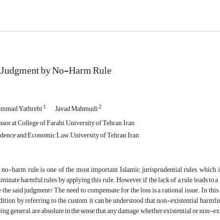
e Judgment by No-Harm Rule
1
2
ammad Yathrebi
Javad Mahmudi
sor at College of Farabi, University of Tehran, Iran
dence and Economic Law, University of Tehran, Iran
 no-harm rule is one of the most important Islamic jurisprudential rules, which is
iminate harmful rules by applying this rule. However, if the lack of a rule leads to a
 the said judgment? The need to compensate for the loss is a rational issue. In this
ddition, by referring to the custom, it can be understood that non-existential harm
eing general, are absolute in the sense that any damage, whether existential or non-e