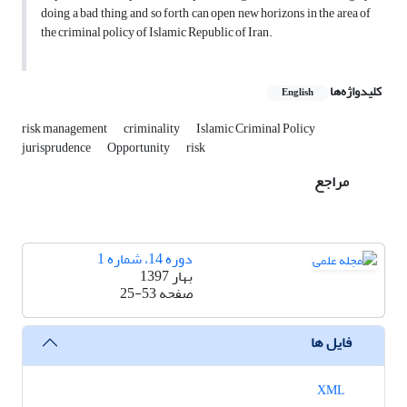
doing a bad thing, and so forth can open new horizons in the area of
the criminal policy of Islamic Republic of Iran.
کلیدواژه‌ها
English
risk management
criminality
Islamic Criminal Policy
jurisprudence
Opportunity
risk
مراجع
دوره 14، شماره 1
بهار 1397
صفحه
25-53
فایل ها
XML