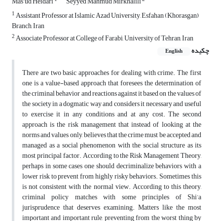
Mas’ud Heidari
Seyyed Mahmud Mirkhalili
1
Assistant Professor at Islamic Azad University, Esfahan (Khorasgan)
Branch, Iran
2
Associate Professor at College of Farabi, University of Tehran, Iran
چکیده
English
There are two basic approaches for dealing with crime. The first
one is a value-based approach that foresees the determination of
the criminal behavior and reactions against it based on the values of
the society in a dogmatic way and considers it necessary and useful
to exercise it in any conditions and at any cost. The second
approach is the risk management that instead of looking at the
norms and values only, believes that the crime must be accepted and
managed as a social phenomenon with the social structure as its
most principal factor. According to the Risk Management Theory,
perhaps in some cases one should decriminalize behaviors with a
lower risk to prevent from highly risky behaviors. Sometimes this
is not consistent with the normal view. According to this theory,
criminal policy matches with some principles of Shi’a
jurisprudence that deserves examining. Matters like the most
important and important rule, preventing from the worst thing by