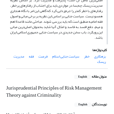
اصلی‌ترین عامل آن است) پذیرفت و مدیریت کرد. بر اساس نظریۀ
مدیریت ریسک چه‌بسا در مواردی باید برای اجتناب از رفتارهای پرخطر،
رفتارهای با خطر کمتر را جرم‌زدایی کرد که گاهی این امر با نگاه هنجاری
همسو نیست. سیاست جنایی بر اساس این نظریه بر برخی مبانی و اصول
فقه امامیه منطبق است که باید بررسی شوند. مباحثی مانند قاعدۀ اهم
و مهم، دفع افسد به فاسد و امثال آنها شاید به‌عنوان اصلی‌ترین مبانی
این رویکرد، باب سخن جدیدی در سیاست جنایی جمهوری اسلامی ایران
باشد.
کلیدواژه‌ها
بزهکاری
خطر
سیاست جنایی اسلام
فرصت
فقه
مدیریت
ریسک
عنوان مقاله
English
Jurisprudential Principles of Risk Management
Theory against Criminality
نویسندگان
English
1
2