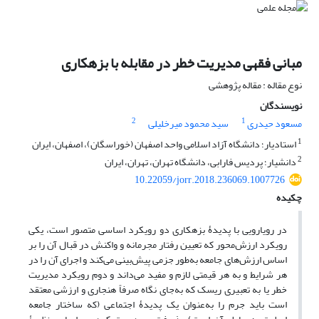
مبانی فقهی مدیریت خطر در مقابله با بزهکاری
نوع مقاله : مقاله پژوهشی
نویسندگان
2
1
مسعود حیدری
سید محمود میرخلیلی
1
استادیار؛ دانشگاه آزاد اسلامی واحد اصفهان (خوراسگان)، اصفهان، ایران
2
دانشیار؛ پردیس فارابی، دانشگاه تهران، تهران، ایران
10.22059/jorr.2018.236069.1007726
چکیده
در رویارویی با پدیدۀ بزهکاری دو رویکرد اساسی متصور است، یکی
رویکرد ارزش‌محور که تعیین رفتار مجرمانه و واکنش در قبال آن را بر
اساس ارزش‌های جامعه به‌طور جزمی پیش‌بینی می‌کند و اجرای آن را در
هر شرایط و به هر قیمتی لازم و مفید می‌داند و دوم رویکرد مدیریت
خطر یا به تعبیری ریسک که به‌جای نگاه صرفاً هنجاری و ارزشی معتقد
است باید جرم را به‌عنوان یک پدیدۀ اجتماعی (که ساختار جامعه