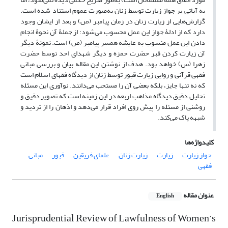
به آیاتی بر جواز زیارت توسط زنان به‌صورت عموم استناد شده است.
گزارش‌هایی از زیارت زنان در زمان پیامبر (ص) و بعد از ایشان وجود
دارد که از ادلۀ جواز این عمل محسوب می‌شود؛ از جملۀ آن نحوۀ انجام
دادن این عمل منسوب به عایشه همسر پیامبر (ص) است. نمونۀ دیگر
آن زیارت کردن قبر حضرت حمزه و دیگر شهدای احد توسط حضرت
زهرا (س) خواهد بود. هدف از نوشتن این مقاله بیان و بررسی مبانی
فقهی قرآنی و روایی زیارت قبور توسط زنان از دیدگاه فقهای اسلام است
که نه تنها جایز، بلکه بعضی آن را مستحب می‌دانند. نوآوری این مسئله
تحلیل دقیق دیدگاه مذاهب اربعه در این زمینه است که تصویر دقیق و
روشنی از مسئله را پیش روی افراد قرار می‌دهد و اذهان را از تردید و
شبهه پاک می‌کند.
کلیدواژه‌ها
جواز زیارت
زیارت
زیارت زنان
علمای فریقین
قبور
مبانی
فقهی
عنوان مقاله
English
Jurisprudential Review of Lawfulness of Women’s