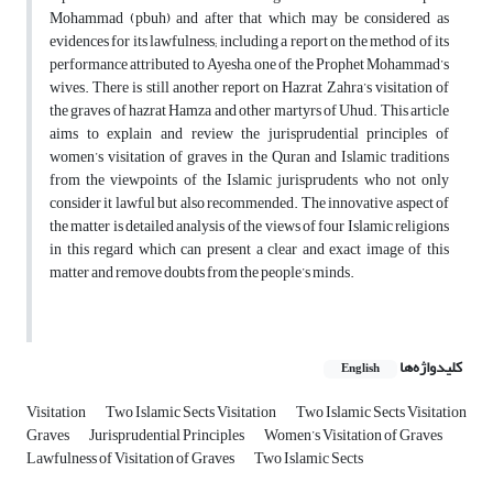
Mohammad (pbuh) and after that which may be considered as
evidences for its lawfulness; including a report on the method of its
performance attributed to Ayesha, one of the Prophet Mohammad’s
wives. There is still another report on Hazrat Zahra’s visitation of
the graves of hazrat Hamza and other martyrs of Uhud. This article
aims to explain and review the jurisprudential principles of
women’s visitation of graves in the Quran and Islamic traditions
from the viewpoints of the Islamic jurisprudents who not only
consider it lawful but also recommended. The innovative aspect of
the matter is detailed analysis of the views of four Islamic religions
in this regard which can present a clear and exact image of this
matter and remove doubts from the people’s minds.
کلیدواژه‌ها
English
Visitation
Two Islamic Sects Visitation
Two Islamic Sects Visitation
Graves
Jurisprudential Principles
Women’s Visitation of Graves
Lawfulness of Visitation of Graves
Two Islamic Sects