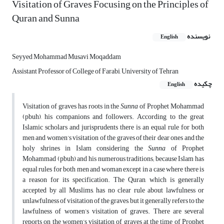
Visitation of Graves Focusing on the Principles of
Quran and Sunna
نویسنده
English
Seyyed Mohammad Musavi Moqaddam
Assistant Professor of College of Farabi, University of Tehran
چکیده
English
Visitation of graves has roots in the
Sunna
of Prophet Mohammad
(pbuh), his companions and followers. According to the great
Islamic scholars and jurisprudents there is an equal rule for both
men and women’s visitation of the graves of their dear ones and the
holy shrines in Islam considering the
Sunna
of Prophet
Mohammad (pbuh) and his numerous traditions; because Islam has
equal rules for both men and woman except in a case where there is
a reason for its specification. The Quran, which is generally
accepted by all Muslims, has no clear rule about lawfulness or
unlawfulness of visitation of the graves, but it generally refers to the
lawfulness of women’s visitation of graves. There are several
reports on the women’s visitation of graves at the time of Prophet