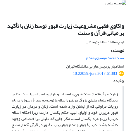
واکاوی فقهی مشروعیت زیارت قبور توسط زنان با تأکید
بر مبانی قرآن و سنت
نوع مقاله : مقاله پژوهشی
نویسنده
سید محمد موسوی مقدم
استادیار پردیس فارابی دانشگاه تهران
10.22059/jorr.2017.61383
چکیده
زیارت برگرفته از سنت نبوی و اصحاب و یاران پیامبر (ص) است. بنا بر
دیدگاه علما و فقهای بزرگ فریقین اسلام با توجه به سیرۀ رسول (ص) و
روایات فراوانی که از ایشان وارد شده است، زنان و مردان در زیارت
قبور عزیزان خود و اولیای الهی، حکم یکسان دارند؛ زیرا احکام اسلام
دربارۀ زن و مرد یکسان است، مگر جایی که دلیلی بر اختصاص وجود
داشته باشد. دربارۀ جواز و عدم جواز زیارت قبور در قرآن (که از منابع
مورد اتفاق همۀ مسلمانان است) به‌طور صریح حکمی دیده نمی‌شود، اما