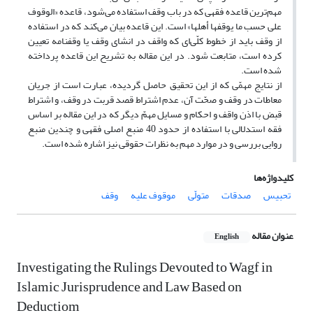
مهم‌ترین قاعده فقهی که در باب وقف استفاده می‌شود، قاعده «الوقوف
علی حسب ما یوقفها أهلها» است. این قاعده بیان می‌کند که در استفاده
از وقف باید از خطوط کلّی‌ای که واقف در انشای وقف یا وقفنامه تعیین
کرده است، متابعت شود. در این مقاله به تشریح این قاعده پرداخته
شده است.
از نتایج مهمّی که از این تحقیق حاصل گردیده، عبارت است از جریان
معاطات در وقف و صحّت آن، عدم اشتراط قصد قربت در وقف، و اشتراط
قبض با اذن واقف و احکام و مسایل مهمّ دیگر که در این مقاله بر اساس
فقه استدلالی با استفاده از حدود 40 منبع اصلی فقهی و چندین منبع
روایی بررسی و در موارد مهم به نظرات حقوقی نیز اشاره شده است.
کلیدواژه‌ها
وقف
موقوف علیه
متولّی
صدقات
تحبیس
عنوان مقاله
English
Investigating the Rulings Devouted to Wagf in
Islamic Jurisprudence and Law Based on
Deductiom