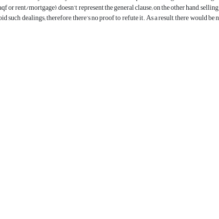
aqf or rent/mortgage), doesn’t represent the general clause; on the other hand, selli
d such dealings; therefore, there’s no proof to refute it. As a result, there would be