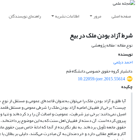
صفحه اصلی
مرور
اطلاعات نشریه
راهنمای نویسندگان
شرط آزاد بودن ملک در بیع
نوع مقاله : مقاله پژوهشی
نویسنده
احمد دیلمی
دانشیار گروه حقوق خصوصی دانشگاه قم
10.22059/jorr.2015.55614
چکیده
آیا طلق و آزاد بودن ملک را می‌توان به‌عنوان قاعده‌ای عمومی و مستقل از نو
چیست؟ برخی از فقیهان امامیه آزاد بودن ملک را شرطی عمومی و مستقل قلمداد کر
اصیل نمی‌دانند؛ برخی نیز شرطیت، عمومیت و اصالت آن را رد کرده‌اند و تنها و
پیروی کرده است. آن دسته از فقیهان اهل سنت که به این موضوع پرداخته‌اند، به
حقوق مانعه تأویل برده‌اند. به نظر نگارنده از آنجا که ادلة خاص مبین حقوق م
آثار و منافع عقلایی دارد و خردمندان به آن مبادرت می‌کنند، دلیلی بر بطلان 