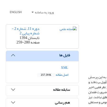
ورود به سامانه
ENGLISH
دوره 11، شماره 2 -
شماره پیاپی 2
تابستان 1394
صفحه
259-280
فایل ها
XML
اصل مقاله
257.59 K
ن به این پرسش
یل برده‌اند و
نظر فقهی اخیر
سابقه مقاله
یا ضرورت فقدان
لق نباشد، نیز
هم رسانی
عمومی و مستقلی