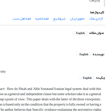
پذیرفت.
کلیدواژه‌ها
آزادی ملک
حقوق ایران
شروط بیع
فقه امامیه
فقه اهل سنت
عنوان مقاله
English
نویسنده
English
rsity
چکیده
English
tract? How do Shiah and Ahle Sonatand Iranian legal system deal with this
 as a general and independent clause, but some scholars take it as a general
oup’s point of view. This paper deals with the latter of the three viewpoints.
on is based only on the condition that the property is fully owned, or having a
g.The author believes that Specific evidence explaining the preventive rights