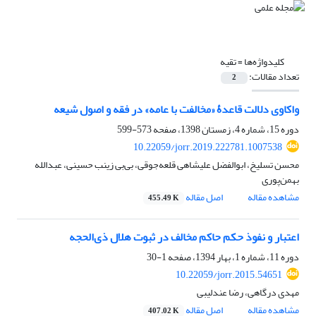
کلیدواژه‌ها =
تقیه
تعداد مقالات:
2
واکاوی دلالت قاعدۀ «مخالفت با عامه» در فقه و اصول شیعه
دوره 15، شماره 4، زمستان 1398، صفحه
573-599
10.22059/jorr.2019.222781.1007538
محسن تسلیخ، ابوالفضل علیشاهی قلعه‌جوقی، بی‌بی زینب حسینی، عبدالله
بهمن‌پوری
مشاهده مقاله
اصل مقاله
455.49 K
اعتبار و نفوذ حکم حاکم مخالف در ثبوت هلال ذی‌‌الحجه
دوره 11، شماره 1، بهار 1394، صفحه
1-30
10.22059/jorr.2015.54651
مهدی درگاهی، رضا عندلیبی
مشاهده مقاله
اصل مقاله
407.02 K