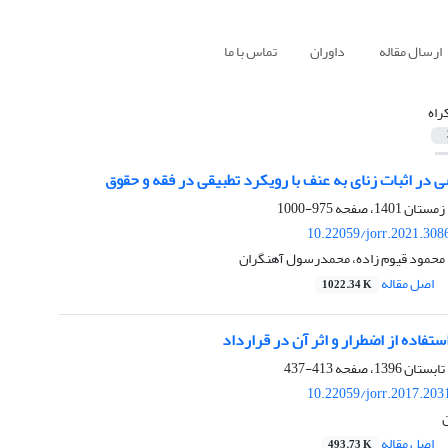
ارسال مقاله
داوران
تماس با ما
کراه
در اثبات زنای به عنف با رویکرد تطبیقی در فقه و حقوق
975-1000
10.22059/jorr.2021.308
، محمود قیوم زاده، محمدرسول آهنگران
اصل مقاله
1022.34 K
فاده از اضطرار و اثر آن در قرارداد
413-437
10.22059/jorr.2017.203
اصل مقاله
493.73 K