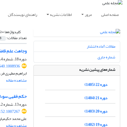
صفحه اصلی
مرور
اطلاعات نشریه
راهنمای نویسندگان
کلیدواژه‌ها =
ا
تعداد مقالات:
3
مقالات آماده انتشار
وجاهت علم قاضی 
شماره جاری
دوره 18، شماره 4، زمستان 1401، صفحه
640.1008936
شماره‌های پیشین نشریه
ابراهیم مطهری فر
مشاهده مقاله
دوره 22 (1405)
حکم فقهی سوءاست
دوره 21 (1404)
دوره 13، شماره 2، تابستان 1396، صفحه
دوره 20 (1403)
152.1007267
علی محمد حکیمیان
دوره 19 (1402)
مشاهده مقاله