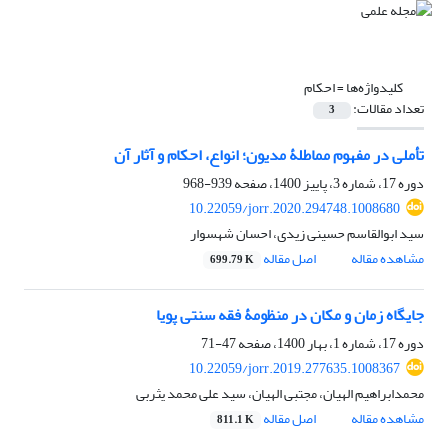
کلیدواژه‌ها =
احکام
تعداد مقالات:
3
تأملی در مفهوم مماطلۀ مدیون؛ انواع، احکام و آثار آن
دوره 17، شماره 3، پاییز 1400، صفحه
939-968
10.22059/jorr.2020.294748.1008680
سید ابوالقاسم حسینی زیدی، احسان شهسوار
مشاهده مقاله
اصل مقاله
699.79 K
جایگاه زمان و مکان در منظومۀ فقه سنتی پویا
دوره 17، شماره 1، بهار 1400، صفحه
47-71
10.22059/jorr.2019.277635.1008367
محمدابراهیم الهیان، مجتبی الهیان، سید علی محمد یثربی
مشاهده مقاله
اصل مقاله
811.1 K