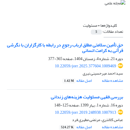
کلیدواژه‌ها =
مسئولیت
تعداد مقالات:
5
حق تأمین سلامتی مطلق ارباب رجوع در رابطه با کارگزاران با نگرشی
قرآنی به کرامت انسانی
دوره 21، شماره 4، زمستان 1404، صفحه
365-377
10.22059/jorr.2025.377604.1009469
سید احمد میرحسینی نیری
مشاهده مقاله
اصل مقاله
1.42 M
بررسی فقهی مسئولیت هزینه‌های زندانی
دوره 16، شماره 1، بهار 1399، صفحه
125-148
10.22059/jorr.2019.248938.1007913
عباس کلانتری، مرتضی مطهری فرد
مشاهده مقاله
اصل مقاله
524.27 K