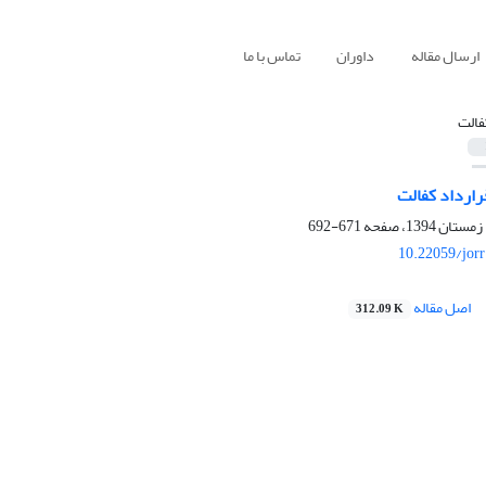
ارسال مقاله
داوران
تماس با ما
فالت
قرارداد کفالت
671-692
10.22059/jor
اصل مقاله
312.09 K