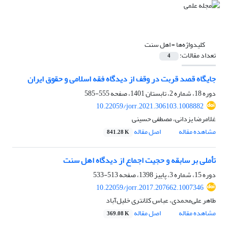
کلیدواژه‌ها =
اهل سنت
تعداد مقالات:
4
جایگاه قصد قربت در وقف از دیدگاه فقه اسلامی و حقوق ایران
دوره 18، شماره 2، تابستان 1401، صفحه
555-585
10.22059/jorr.2021.306103.1008882
غلامرضا یزدانی، مصطفی حسینی
مشاهده مقاله
اصل مقاله
841.28 K
تأملی بر سابقه و حجیت اجماع از دیدگاه اهل سنت
دوره 15، شماره 3، پاییز 1398، صفحه
513-533
10.22059/jorr.2017.207662.1007346
طاهر علی‌محمدی، عباس کلانتری خلیل‌آباد
مشاهده مقاله
اصل مقاله
369.08 K