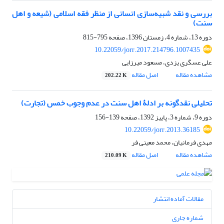
بررسی و نقد شبیه‌سازی انسانی از منظر فقه اسلامی (شیعه و اهل
سنت)
دوره 13، شماره 4، زمستان 1396، صفحه
795-815
10.22059/jorr.2017.214796.1007435
علی عسگری یزدی، مسعود میرزایی
مشاهده مقاله
اصل مقاله
202.22 K
تحلیلی نقد‌گونه بر ادلۀ اهل سنت در عدم وجوب خمس (تجارت)
دوره 9، شماره 3، پاییز 1392، صفحه
139-156
10.22059/jorr.2013.36185
مهدی فرمانیان، محمد معینی فر
مشاهده مقاله
اصل مقاله
210.09 K
مقالات آماده انتشار
شماره جاری