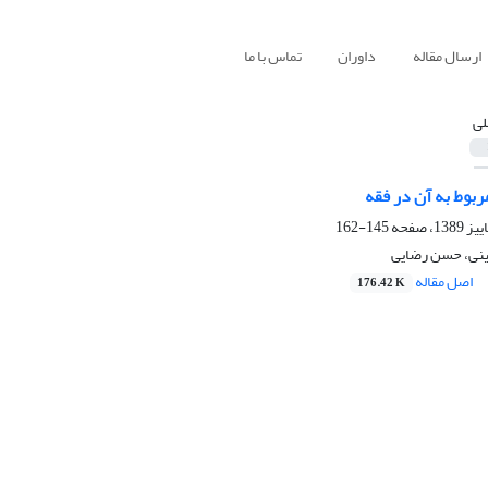
ارسال مقاله
داوران
تماس با ما
لی
مربوط به آن در فقه
145-162
نی، حسن رضایی
اصل مقاله
176.42 K