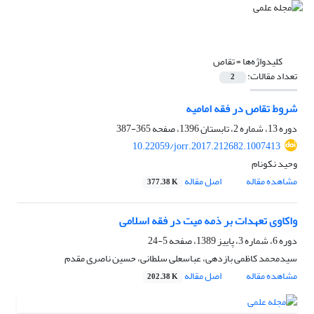
کلیدواژه‌ها =
تقاص
تعداد مقالات:
2
شروط تقاص در فقه امامیه
دوره 13، شماره 2، تابستان 1396، صفحه
365-387
10.22059/jorr.2017.212682.1007413
وحید نکونام
مشاهده مقاله
اصل مقاله
377.38 K
واکاوی تعهدات بر ذمه میت در فقه اسلامی
دوره 6، شماره 3، پاییز 1389، صفحه
5-24
سیدمحمد کاظمی بازدهی، عباسعلی سلطانی، حسین ناصری مقدم
مشاهده مقاله
اصل مقاله
202.38 K