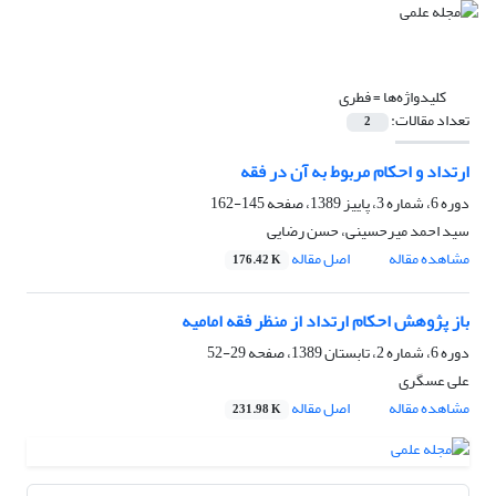
کلیدواژه‌ها =
فطری
تعداد مقالات:
2
ارتداد و احکام مربوط به آن در فقه
دوره 6، شماره 3، پاییز 1389، صفحه
145-162
سید احمد میرحسینی، حسن رضایی
مشاهده مقاله
اصل مقاله
176.42 K
باز پژوهش احکام ارتداد از منظر فقه امامیه
دوره 6، شماره 2، تابستان 1389، صفحه
29-52
علی عسگری
مشاهده مقاله
اصل مقاله
231.98 K