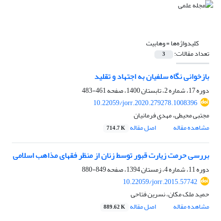
کلیدواژه‌ها =
وهابیت
تعداد مقالات:
3
بازخوانی نگاه سلفیان به اجتهاد و تقلید
دوره 17، شماره 2، تابستان 1400، صفحه
461-483
10.22059/jorr.2020.279278.1008396
مجتبی محیطی، مهدی فرمانیان
مشاهده مقاله
اصل مقاله
714.7 K
بررسی حرمت زیارت قبور توسط زنان از منظر فقهای مذاهب اسلامی
دوره 11، شماره 4، زمستان 1394، صفحه
849-880
10.22059/jorr.2015.57742
حمید ملک مکان، نسرین فتاحی
مشاهده مقاله
اصل مقاله
889.62 K