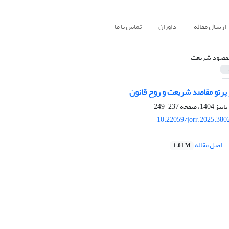
ارسال مقاله
داوران
تماس با ما
قصود شریعت
 پرتو مقاصد شریعت و روح قانون
237-249
10.22059/jorr.2025.380
اصل مقاله
1.01 M