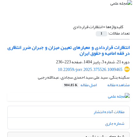
کلیدواژه‌ها =
انتظارات قراردادی
تعداد مقالات:
1
انتظارات قراردادی و معیارهای تعیین میزان و جبران ضرر انتظاری
در فقه امامیه و حقوق ایران
دوره 21، شماره 3، پاییز 1404، صفحه
223-236
10.22059/jorr.2025.375526.1009465
سکینه بنکی، سید علی سید احمدی سجادی، عبدالله رجبی
مشاهده مقاله
اصل مقاله
904.85 K
مقالات آماده انتشار
شماره جاری
شماره‌های پیشین نشریه