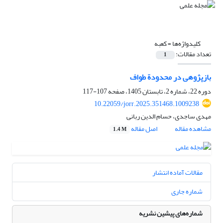
کلیدواژه‌ها =
کعبه
تعداد مقالات:
1
بازپژوهی در محدودة طواف
دوره 22، شماره 2، تابستان 1405، صفحه
107-117
10.22059/jorr.2025.351468.1009238
مهدی ساجدی، حسام الدین ربانی
مشاهده مقاله
اصل مقاله
1.4 M
مقالات آماده انتشار
شماره جاری
شماره‌های پیشین نشریه