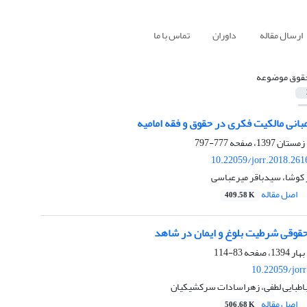
ارسال مقاله
داوران
تماس با ما
قوق موضوعه
انی مالکیت فکری در حقوق و فقه امامیه
777-797
10.22059/jorr.2018.261
 کوشا، سیدباقر میرعباسی
اصل مقاله
409.58 K
قوقی شرطیت بلوغ و ایمان در شاهد
83-114
10.22059/jor
طبایی لطفی، زهراسادات سرکشیکیان
اصل مقاله
506.68 K