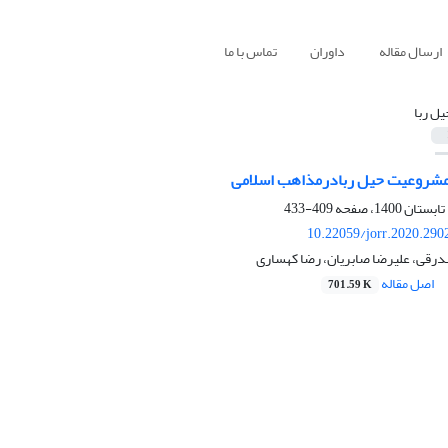
ارسال مقاله
داوران
تماس با ما
یل ربا
مشروعیت حیل ربادرمذاهب اسلامی
409-433
10.22059/jorr.2020.290
درقی، علیرضا صابریان، رضا کهساری
اصل مقاله
701.59 K