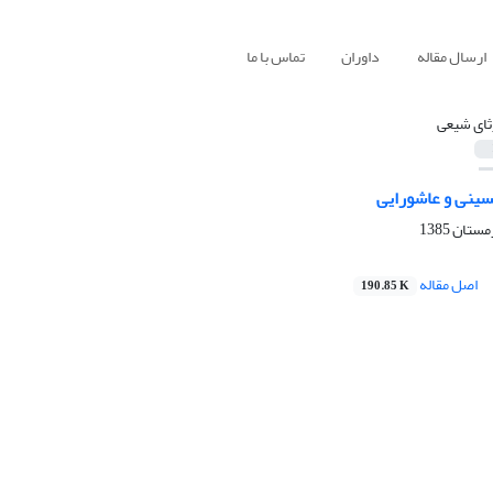
ارسال مقاله
داوران
تماس با ما
ثای شیعی
سینی و عاشورایی
اصل مقاله
190.85 K