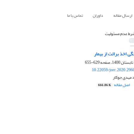
ارسال مقاله
داوران
تماس با ما
رط عدم مسئولیت
ی اخذ برائت از بیمار
629-655
10.22059/jorr.2020.296
د مهدی جوکار
اصل مقاله
666.86 K