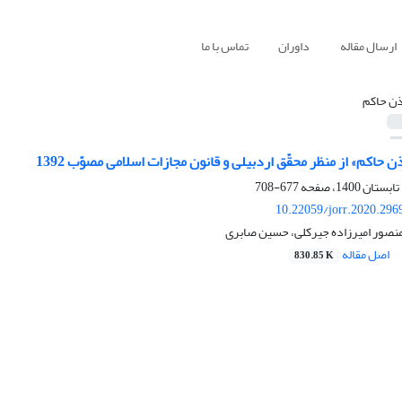
ارسال مقاله
داوران
تماس با ما
ذن حاکم
حاکم» از منظر محقّق اردبیلی و قانون مجازات اسلامی مصوّب 1392
677-708
10.22059/jorr.2020.296
منصور امیرزاده جیرکلی، حسین صابری
اصل مقاله
830.85 K