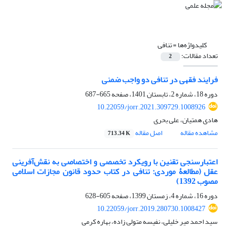
کلیدواژه‌ها =
تنافی
تعداد مقالات:
2
فرایند فقهی در تنافی دو واجب ضمنی
دوره 18، شماره 2، تابستان 1401، صفحه
665-687
10.22059/jorr.2021.309729.1008926
هادی همتیان، علی بحری
مشاهده مقاله
اصل مقاله
713.34 K
اعتبارسنجی تقنین با رویکرد تخصصی و اختصاصی به نقش‌آفرینی
عقل (مطالعۀ موردی: تنافی در کتاب حدود قانون مجازات اسلامی
مصوب 1392)
دوره 16، شماره 4، زمستان 1399، صفحه
605-628
10.22059/jorr.2019.280730.1008427
سید احمد میر خلیلی، نفیسه متولی زاده، بهاره کرمی