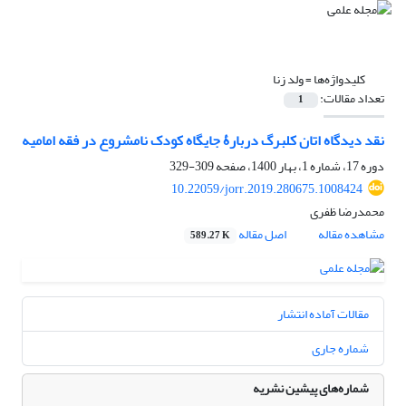
کلیدواژه‌ها =
ولد زنا
تعداد مقالات:
1
نقد دیدگاه اتان کلبرگ دربارۀ جایگاه کودک نامشروع در فقه امامیه
دوره 17، شماره 1، بهار 1400، صفحه
309-329
10.22059/jorr.2019.280675.1008424
محمدرضا ظفری
مشاهده مقاله
اصل مقاله
589.27 K
مقالات آماده انتشار
شماره جاری
شماره‌های پیشین نشریه