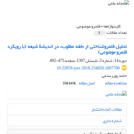
کلیدواژه‌ها =
قلمرو موضوعی
تعداد مقالات:
1
تحلیل قلمروشناختی از «فقه مطلوب» در اندیشۀ شیعه (با رویکرد
قلمرو موضوعی)
دوره 14، شماره 2، تابستان 1397، صفحه
475-492
10.22059/jorr.2018.234820.1007700
حامد پوررستمی
مشاهده مقاله
اصل مقاله
358.64 K
مقالات آماده انتشار
شماره جاری
شماره‌های پیشین نشریه