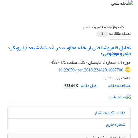
کلیدواژه‌ها =
قلمرو حکمی
تعداد مقالات:
1
تحلیل قلمروشناختی از «فقه مطلوب» در اندیشۀ شیعه (با رویکرد
قلمرو موضوعی)
دوره 14، شماره 2، تابستان 1397، صفحه
475-492
10.22059/jorr.2018.234820.1007700
حامد پوررستمی
مشاهده مقاله
اصل مقاله
358.64 K
مقالات آماده انتشار
شماره جاری
شماره‌های پیشین نشریه