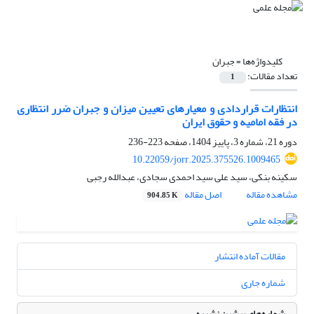
کلیدواژه‌ها =
جبران
تعداد مقالات:
1
انتظارات قراردادی و معیارهای تعیین میزان و جبران ضرر انتظاری
در فقه امامیه و حقوق ایران
دوره 21، شماره 3، پاییز 1404، صفحه
223-236
10.22059/jorr.2025.375526.1009465
سکینه بنکی، سید علی سید احمدی سجادی، عبدالله رجبی
مشاهده مقاله
اصل مقاله
904.85 K
مقالات آماده انتشار
شماره جاری
شماره‌های پیشین نشریه