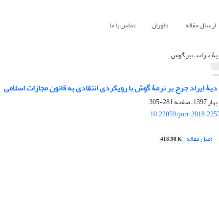
ارسال مقاله
داوران
تماس با ما
یۀ جراحت بر گوش
یۀ ایراد جرح بر نرمۀ گوش با رویکردی انتقادی به قانون مجازات اسلامی
281-305
10.22059/jorr.2018.225
اصل مقاله
418.98 K