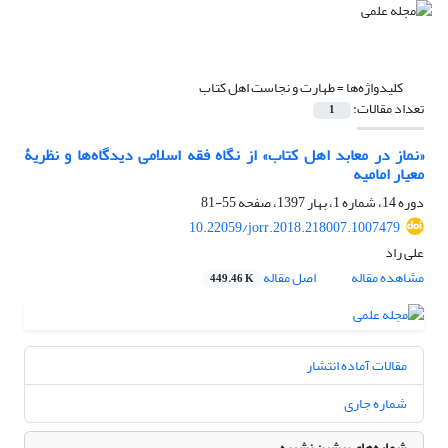
کلیدواژه‌ها =
طهارت و نجاست اهل کتاب
تعداد مقالات:
1
«نماز در معابد اهل کتاب» از نگاه فقه اسلامی دیدگاه‌ها و نظریۀ
معیار امامیه
دوره 14، شماره 1، بهار 1397، صفحه
55-81
10.22059/jorr.2018.218007.1007479
علی راد
مشاهده مقاله
اصل مقاله
449.46 K
مقالات آماده انتشار
شماره جاری
شماره‌های پیشین نشریه