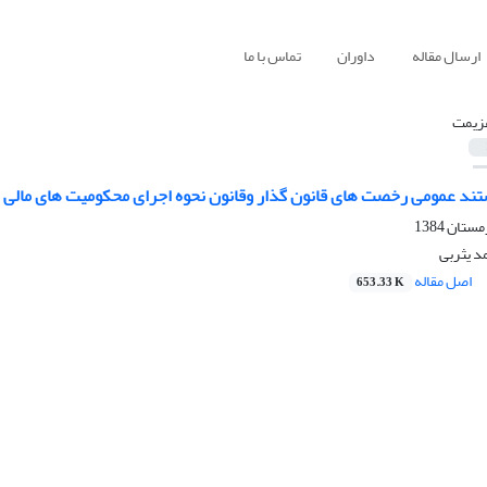
ارسال مقاله
داوران
تماس با ما
زیمت
ند عمومی رخصت های قانون گذار وقانون نحوه اجرای محکومیت های مالی مصو
د یثربی
اصل مقاله
653.33 K